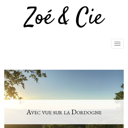
Zoé & Cie
Togg
navig
Aller
au
contenu
principal
Avec vue sur la Dordogne