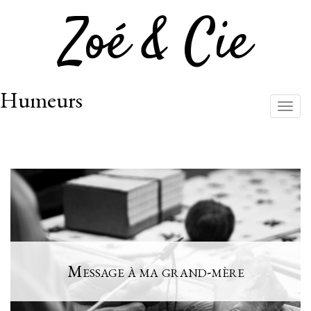
Zoé & Cie
Humeurs
Togg
navig
Aller
au
contenu
principal
Message à ma grand-mère