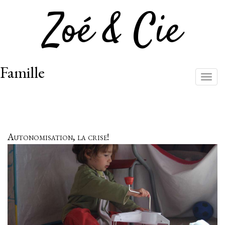
Zoé & Cie
Famille
Togg
navig
Aller
au
contenu
principal
Autonomisation, la crise!