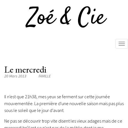
Zoé & Cie
Tog
nav
Aller
au
Le mercredi
contenu
principal
20 Mars 2013
FAMILLE
Il n'est que 21h38, mes yeux se ferment sur cette journée
mouvementée. La première d'une nouvelle saison mais pas plus
sous le soleil que le jour d'avant.
Ne pas se découvrir trop vite disent les vieux adages mais de ce
mercredi brûlant ce n'est pas de la météo dont je me