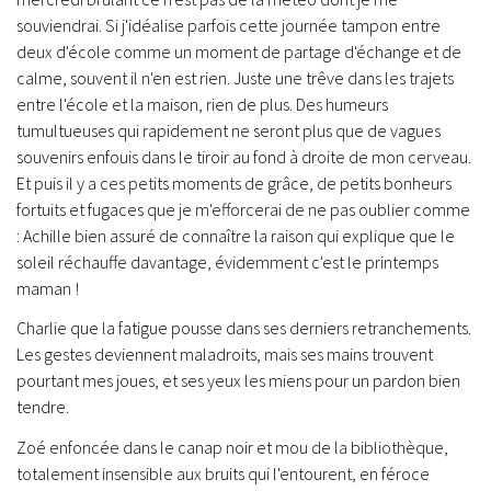
souviendrai. Si j'idéalise parfois cette journée tampon entre
deux d'école comme un moment de partage d'échange et de
calme, souvent il n'en est rien. Juste une trêve dans les trajets
entre l'école et la maison, rien de plus. Des humeurs
tumultueuses qui rapidement ne seront plus que de vagues
souvenirs enfouis dans le tiroir au fond à droite de mon cerveau.
Et puis il y a ces petits moments de grâce, de petits bonheurs
fortuits et fugaces que je m'efforcerai de ne pas oublier comme
: Achille bien assuré de connaître la raison qui explique que le
soleil réchauffe davantage, évidemment c'est le printemps
maman !
Charlie que la fatigue pousse dans ses derniers retranchements.
Les gestes deviennent maladroits, mais ses mains trouvent
pourtant mes joues, et ses yeux les miens pour un pardon bien
tendre.
Zoé enfoncée dans le canap noir et mou de la bibliothèque,
totalement insensible aux bruits qui l'entourent, en féroce